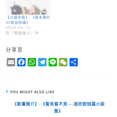
【以讀攻毒】-《繪本裏的
45堂品格課》
2020-04-13
在「閱讀推介」中
分享至
E
F
W
T
Li
W
S
m
a
h
el
n
e
h
ai
c
a
e
e
C
a
l
e
ts
g
h
r
YOU MIGHT ALSO LIKE
b
A
r
a
e
o
p
a
t
【新書推介】-《看見看不見──游欣妮短篇小說
o
p
m
集》