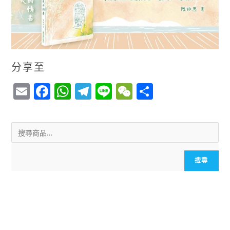
分享至
E
F
W
T
Li
W
S
m
a
h
el
n
e
h
ai
c
a
e
e
C
a
l
e
ts
g
h
r
b
A
r
a
e
搜尋
o
p
a
t
o
p
m
k