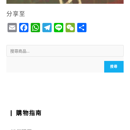
分享至
E
F
W
T
Li
W
S
m
a
h
el
n
e
h
ai
c
a
e
e
C
a
l
e
ts
g
h
r
b
A
r
a
e
搜尋
o
p
a
t
o
p
m
k
購物指南