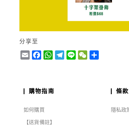
分享至
E
F
W
T
Li
W
S
m
a
h
el
n
e
h
ai
c
a
e
e
C
a
l
e
ts
g
h
r
b
A
r
a
e
購物指南
條款
o
p
a
t
o
p
m
如何購買
隱私政
k
【送貨備註】