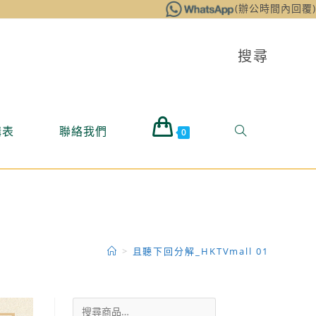
(辦公時間內回覆)
搜尋
購表
聯絡我們
0
>
且聽下回分解_HKTVmall 01