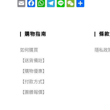
E
F
W
T
Li
W
S
m
a
h
el
n
e
h
ai
c
a
e
e
C
a
l
e
ts
g
h
r
b
A
r
a
e
購物指南
條款
o
p
a
t
o
p
m
如何購買
隱私政
k
【送貨備註】
【購物優惠】
【付款方式】
【團體報價】